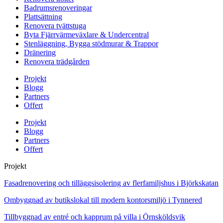
Badrumsrenoveringar
Plattsättning
Renovera tvättstuga
Byta Fjärrvärmeväxlare & Undercentral
Stenläggning, Bygga stödmurar & Trappor
Dränering
Renovera trädgården
Projekt
Blogg
Partners
Offert
Projekt
Blogg
Partners
Offert
Projekt
Fasadrenovering och tilläggsisolering av flerfamiljshus i Björkskatan
Ombyggnad av butikslokal till modern kontorsmiljö i Tynnered
Tillbyggnad av entré och kapprum på villa i Örnsköldsvik