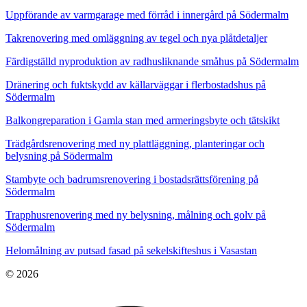
Uppförande av varmgarage med förråd i innergård på Södermalm
Takrenovering med omläggning av tegel och nya plåtdetaljer
Färdigställd nyproduktion av radhusliknande småhus på Södermalm
Dränering och fuktskydd av källarväggar i flerbostadshus på
Södermalm
Balkongreparation i Gamla stan med armeringsbyte och tätskikt
Trädgårdsrenovering med ny plattläggning, planteringar och
belysning på Södermalm
Stambyte och badrumsrenovering i bostadsrättsförening på
Södermalm
Trapphusrenovering med ny belysning, målning och golv på
Södermalm
Helomålning av putsad fasad på sekelskifteshus i Vasastan
© 2026