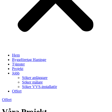
Hem
Byggföretag Haninge
Tjänster
Projekt
Jobb
Söker anläggare
Söker målare
Söker VVS-installatör
Offert
Offert
Våra Projekt