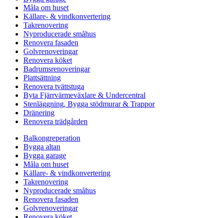
Måla om huset
Källare- & vindkonvertering
Takrenovering
Nyproducerade småhus
Renovera fasaden
Golvrenoveringar
Renovera köket
Badrumsrenoveringar
Plattsättning
Renovera tvättstuga
Byta Fjärrvärmeväxlare & Undercentral
Stenläggning, Bygga stödmurar & Trappor
Dränering
Renovera trädgården
Balkongreperation
Bygga altan
Bygga garage
Måla om huset
Källare- & vindkonvertering
Takrenovering
Nyproducerade småhus
Renovera fasaden
Golvrenoveringar
Renovera köket