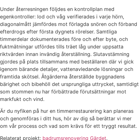
Under återresningen följdes en kontrollplan med
egenkontroller: lod och våg verifierades i varje hörn,
diagonalmått jämfördes mot förlagda snören och förband
efterdrogs efter första dygnets rörelser. Samtliga
timmerdelar dokumenterades före och efter byte, och
fuktmätningar utfördes tills träet låg under uppsatta
riktvärden innan invändig återställning. Slutavstämning
gjordes på plats tillsammans med beställaren där vi gick
igenom bärande detaljer, vattenavledande lösningar och
framtida skötsel. Åtgärderna återställde byggnadens
bärighet och bibehöll det ursprungliga uttrycket, samtidigt
som stommen nu har förbättrade förutsättningar mot
markfukt och vind.
Är du nyfiken på hur en timmerrestaurering kan planeras
och genomföras i ditt hus, hör av dig så berättar vi mer
om vår process och vad som krävs för ett tryggt resultat.
Relaterat projekt:
badrumsrenovering Gärdet
.