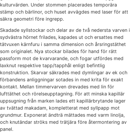
kulturvärden. Under stommen placerades temporära
stämp och bärlinor, och huset avvägdes med laser för att
säkra geometri före ingrepp.
Skadade syllstockar och delar av de två nedersta varven i
sydvästra hörnet frilades, kapades ut och ersattes med
tätvuxen kärnfuru i samma dimension och årsringstäthet
som originalet. Nya stockar bilades för hand för rätt
passform mot de kvarvarande, och fogar utfördes med
laxknut respektive tapp/tapphål enligt befintlig
konstruktion. Skarvar säkrades med dymlingar av ek och
förbandens anliggningar sotades in med krita för exakt
kontakt. Mellan timmervarven drevades med lin för
lufttäthet och rörelseupptagning. För att minska kapillär
uppsugning från marken lades ett kapillärbrytande lager
av tvättad makadam, kompletterat med syllpapp mot
grundmur. Exponerat ändträ mättades med varm linolja,
och knutändar ströks med trätjära före återmontering av
panel.