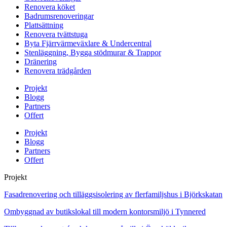
Renovera köket
Badrumsrenoveringar
Plattsättning
Renovera tvättstuga
Byta Fjärrvärmeväxlare & Undercentral
Stenläggning, Bygga stödmurar & Trappor
Dränering
Renovera trädgården
Projekt
Blogg
Partners
Offert
Projekt
Blogg
Partners
Offert
Projekt
Fasadrenovering och tilläggsisolering av flerfamiljshus i Björkskatan
Ombyggnad av butikslokal till modern kontorsmiljö i Tynnered