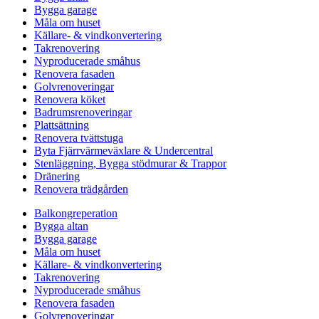
Bygga garage
Måla om huset
Källare- & vindkonvertering
Takrenovering
Nyproducerade småhus
Renovera fasaden
Golvrenoveringar
Renovera köket
Badrumsrenoveringar
Plattsättning
Renovera tvättstuga
Byta Fjärrvärmeväxlare & Undercentral
Stenläggning, Bygga stödmurar & Trappor
Dränering
Renovera trädgården
Balkongreperation
Bygga altan
Bygga garage
Måla om huset
Källare- & vindkonvertering
Takrenovering
Nyproducerade småhus
Renovera fasaden
Golvrenoveringar