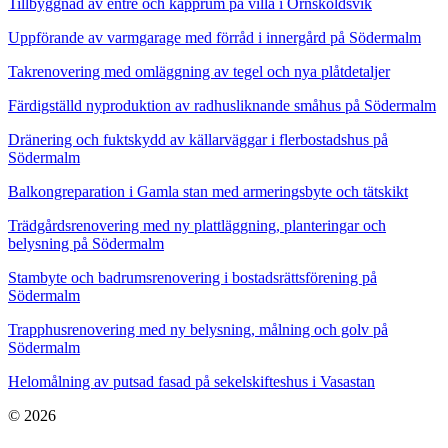
Tillbyggnad av entré och kapprum på villa i Örnsköldsvik
Uppförande av varmgarage med förråd i innergård på Södermalm
Takrenovering med omläggning av tegel och nya plåtdetaljer
Färdigställd nyproduktion av radhusliknande småhus på Södermalm
Dränering och fuktskydd av källarväggar i flerbostadshus på
Södermalm
Balkongreparation i Gamla stan med armeringsbyte och tätskikt
Trädgårdsrenovering med ny plattläggning, planteringar och
belysning på Södermalm
Stambyte och badrumsrenovering i bostadsrättsförening på
Södermalm
Trapphusrenovering med ny belysning, målning och golv på
Södermalm
Helomålning av putsad fasad på sekelskifteshus i Vasastan
© 2026