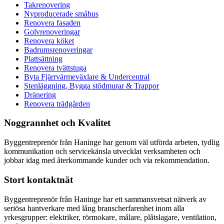
Takrenovering
Nyproducerade småhus
Renovera fasaden
Golvrenoveringar
Renovera köket
Badrumsrenoveringar
Plattsättning
Renovera tvättstuga
Byta Fjärrvärmeväxlare & Undercentral
Stenläggning, Bygga stödmurar & Trappor
Dränering
Renovera trädgården
Noggrannhet och Kvalitet
Byggentreprenör från Haninge har genom väl utförda arbeten, tydlig
kommunikation och servicekänsla utvecklat verksamheten och
jobbar idag med återkommande kunder och via rekommendation.
Stort kontaktnät
Byggentreprenör från Haninge har ett sammansvetsat nätverk av
seriösa hantverkare med lång branscherfarenhet inom alla
yrkesgrupper: elektriker, rörmokare, målare, plåtslagare, ventilation,