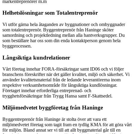
markentreprenörer m.m
Helhetslösningar som Totalentreprenör
Vi utför gärna hela åtaganden av byggnationer och ombyggnader
som totalentreprenör. Byggentreprenör från Haninge sköter
samordning och projektledning mellan alla hantverksgrupper. Du
som beställare har oss som din enda kontaktperson genom hela
byggprocessen.
Långsiktiga kundrelationer
Vårt företag innehar FORA-försäkringar samt ID06 och vi följer
branschens föreskrifter när det gäller kvalitet, miljö och säkerhet. Vi
använder kvalitetsmaterial från de ledande leverantörerna inom
respektive verksamhetsområde för långsiktiga kundlösningar.
Företaget innehar erforderliga entreprenad- och
trygghetsförsäkringar från Trygg Hansa samt F-Skattsedel.
Miljömedvetet byggföretag från Haninge
Byggentreprenör från Haninge är stolta över att vara ett
miljömedvetet företag som tagit fram en tydlig KMA för att göra vårt
för miljön. Bland annat ser vi till att allt byggmaterial går till en