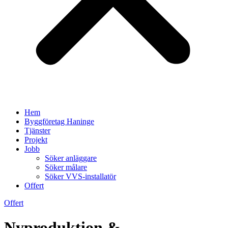
Hem
Byggföretag Haninge
Tjänster
Projekt
Jobb
Söker anläggare
Söker målare
Söker VVS-installatör
Offert
Offert
Nyproduktion &