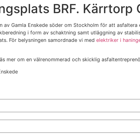
ingsplats BRF. Kärrtor
ten av Gamla Enskede söder om Stockholm för att asfaltera e
rkberedning i form av schaktning samt utläggning av stabili
plats. För belysningen samordnade vi med
elektriker i haning
? Läs mer om en välrenommerad och skicklig asfaltentreprenö